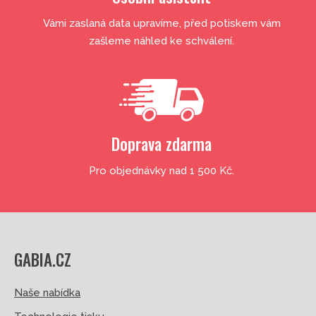
Vámi zaslaná data upravíme, před potiskem vám
zašleme náhled ke schválení.
Doprava zdarma
Pro objednávky nad 1 500 Kč.
GABIA.CZ
Naše nabídka