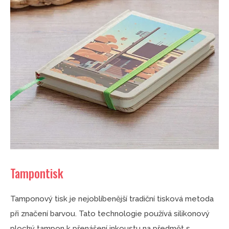
Tampontisk
Tamponový tisk je nejoblíbenější tradiční tisková metoda
při značení barvou. Tato technologie používá silikonový
plochý tampon k přenášení inkoustu na předmět s