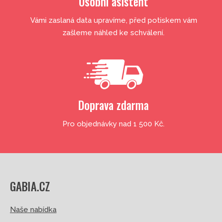
Osobní asistent
Vámi zaslaná data upravíme, před potiskem vám
zašleme náhled ke schválení.
Doprava zdarma
Pro objednávky nad 1 500 Kč.
GABIA.CZ
Naše nabídka