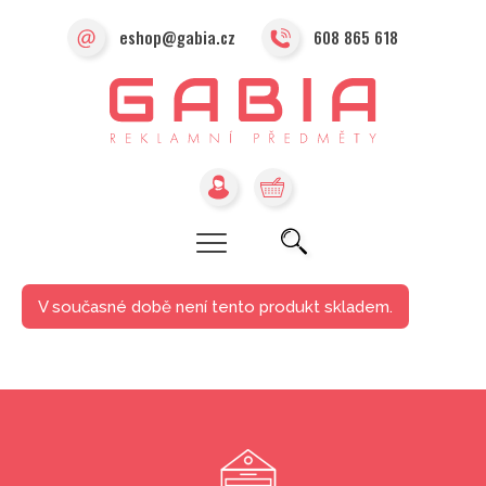
eshop@gabia.cz
608 865 618
V současné době není tento produkt skladem.