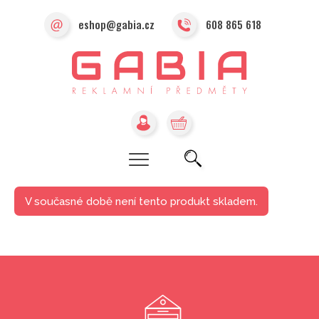
eshop@gabia.cz
608 865 618
V současné době není tento produkt skladem.