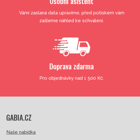
Osobní asistent
Vámi zaslaná data upravíme, před potiskem vám
zašleme náhled ke schválení.
Doprava zdarma
Pro objednávky nad 1 500 Kč.
GABIA.CZ
Naše nabídka