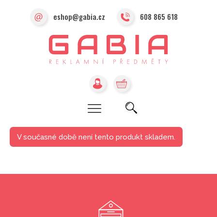
eshop@gabia.cz
608 865 618
V současné době není tento produkt skladem.