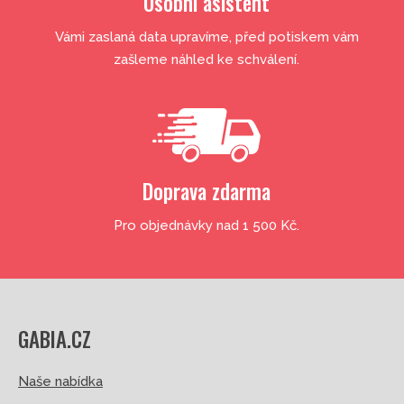
Osobní asistent
Vámi zaslaná data upravíme, před potiskem vám
zašleme náhled ke schválení.
Doprava zdarma
Pro objednávky nad 1 500 Kč.
GABIA.CZ
Naše nabídka