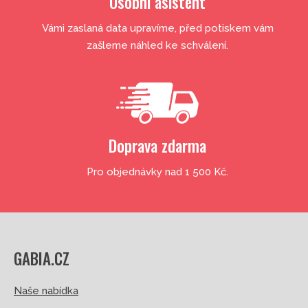
Osobní asistent
Vámi zaslaná data upravíme, před potiskem vám
zašleme náhled ke schválení.
Doprava zdarma
Pro objednávky nad 1 500 Kč.
GABIA.CZ
Naše nabídka