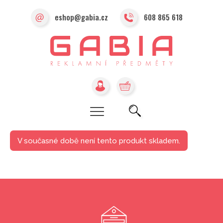
eshop@gabia.cz
608 865 618
V současné době není tento produkt skladem.