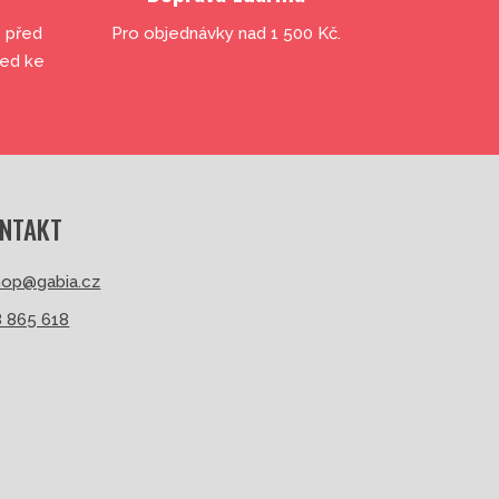
, před
Pro objednávky nad 1 500 Kč.
led ke
NTAKT
op@gabia.cz
 865 618