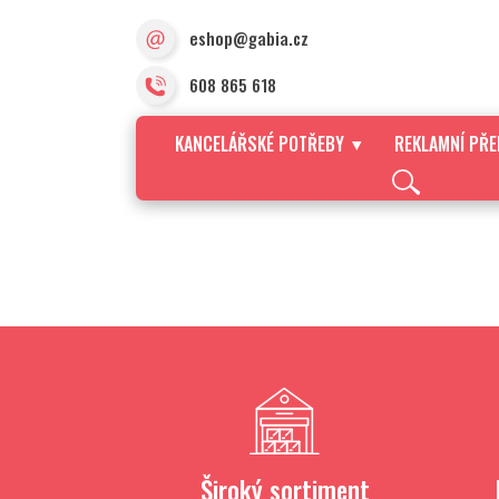
eshop@gabia.cz
608 865 618
KANCELÁŘSKÉ POTŘEBY
REKLAMNÍ PŘ
Široký sortiment