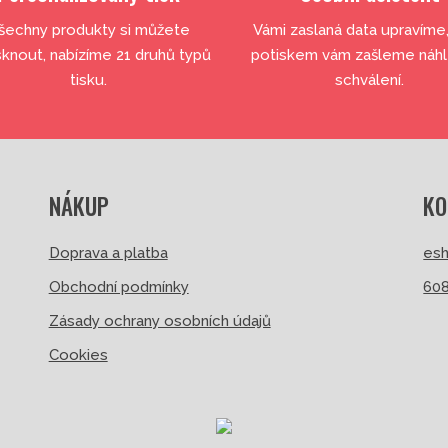
šechny produkty si můžete
Vámi zaslaná data upravíme
sknout, nabízíme 21 druhů typů
potiskem vám zašleme náh
tisku.
schválení.
NÁKUP
KO
Doprava a platba
esh
Obchodní podmínky
608
Zásady ochrany osobních údajů
Cookies