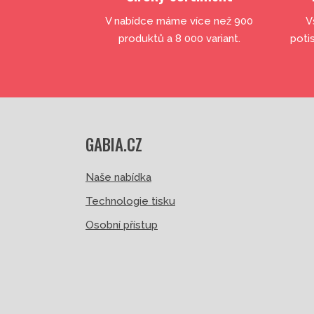
V nabídce máme více než 900
V
produktů a 8 000 variant.
poti
GABIA.CZ
Naše nabídka
Technologie tisku
Osobní přístup