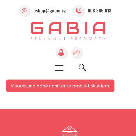
eshop@gabia.cz
608 865 618
V současné době není tento produkt skladem.