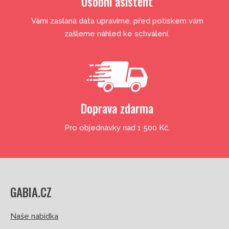
Osobní asistent
Vámi zaslaná data upravíme, před potiskem vám
zašleme náhled ke schválení.
Doprava zdarma
Pro objednávky nad 1 500 Kč.
GABIA.CZ
Naše nabídka