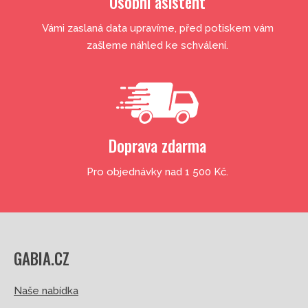
Osobní asistent
Vámi zaslaná data upravíme, před potiskem vám
zašleme náhled ke schválení.
Doprava zdarma
Pro objednávky nad 1 500 Kč.
GABIA.CZ
Naše nabídka