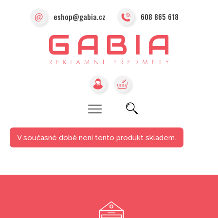
eshop@gabia.cz
608 865 618
V současné době není tento produkt skladem.