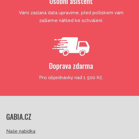
Osobní asistent
Vámi zaslaná data upravíme, před potiskem vám
zašleme náhled ke schválení.
Doprava zdarma
Pro objednávky nad 1 500 Kč.
GABIA.CZ
Naše nabídka