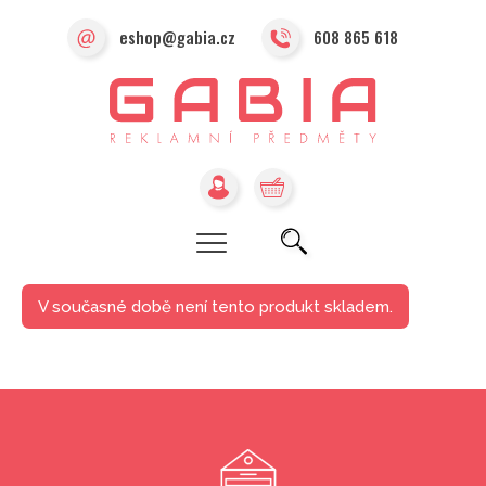
eshop@gabia.cz
608 865 618
V současné době není tento produkt skladem.