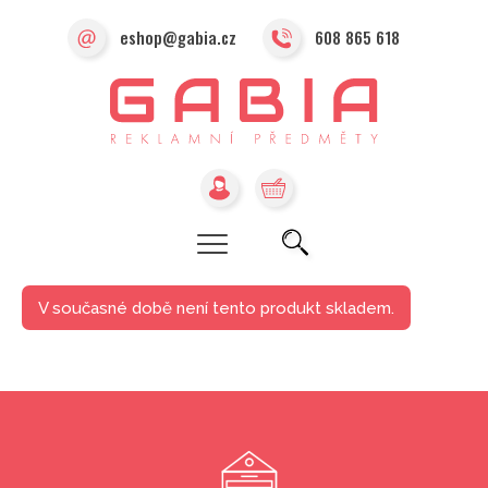
eshop@gabia.cz
608 865 618
V současné době není tento produkt skladem.