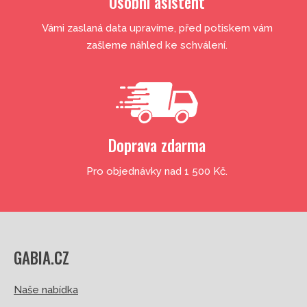
Osobní asistent
Vámi zaslaná data upravíme, před potiskem vám
zašleme náhled ke schválení.
Doprava zdarma
Pro objednávky nad 1 500 Kč.
GABIA.CZ
Naše nabídka