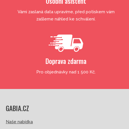
Osobní asistent
Vámi zaslaná data upravíme, před potiskem vám
zašleme náhled ke schválení.
Doprava zdarma
Pro objednávky nad 1 500 Kč.
GABIA.CZ
Naše nabídka