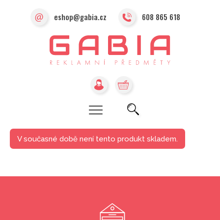
eshop@gabia.cz
608 865 618
V současné době není tento produkt skladem.