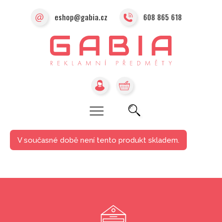
eshop@gabia.cz
608 865 618
V současné době není tento produkt skladem.