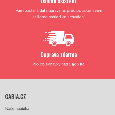
Osobní asistent
Vámi zaslaná data upravíme, před potiskem vám
zašleme náhled ke schválení.
Doprava zdarma
Pro objednávky nad 1 500 Kč.
GABIA.CZ
Naše nabídka