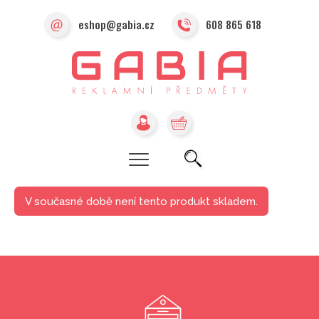
eshop@gabia.cz
608 865 618
V současné době není tento produkt skladem.