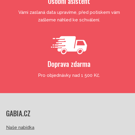
Osobní asistent
Vámi zaslaná data upravíme, před potiskem vám
zašleme náhled ke schválení.
Doprava zdarma
Pro objednávky nad 1 500 Kč.
GABIA.CZ
Naše nabídka