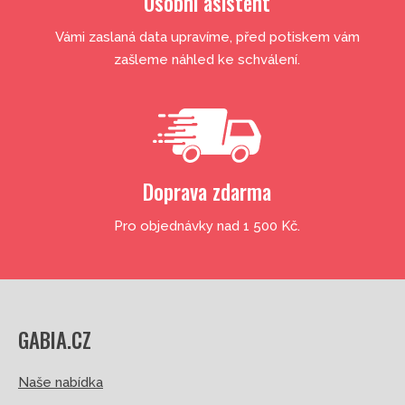
Osobní asistent
Vámi zaslaná data upravíme, před potiskem vám
zašleme náhled ke schválení.
Doprava zdarma
Pro objednávky nad 1 500 Kč.
GABIA.CZ
Naše nabídka