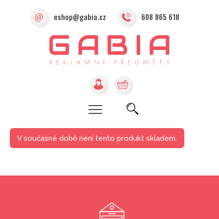
eshop@gabia.cz
608 865 618
V současné době není tento produkt skladem.