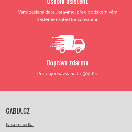
Osobní asistent
Vámi zaslaná data upravíme, před potiskem vám
zašleme náhled ke schválení.
Doprava zdarma
Pro objednávky nad 1 500 Kč.
GABIA.CZ
Naše nabídka