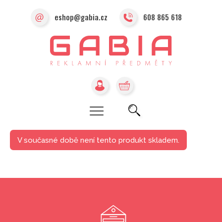
eshop@gabia.cz
608 865 618
V současné době není tento produkt skladem.