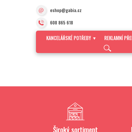
eshop@gabia.cz
608 865 618
KANCELÁŘSKÉ POTŘEBY
REKLAMNÍ PŘ
Široký sortiment