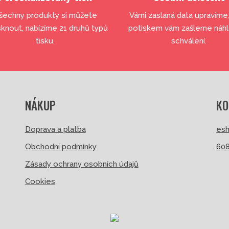
šechny produkty si můžete
Vámi zaslaná data upravíme
sknout, nabízíme 21 druhů typů
potiskem vám zašleme náh
tisku.
schválení.
NÁKUP
KO
Doprava a platba
esh
Obchodní podmínky
608
Zásady ochrany osobních údajů
Cookies