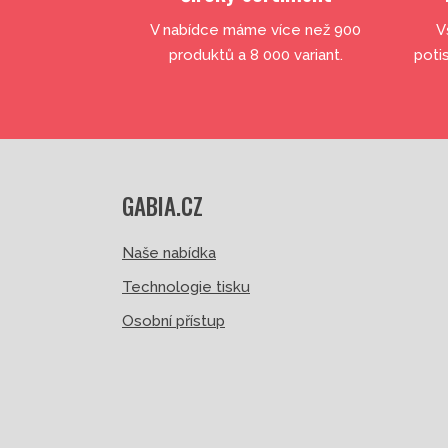
V nabídce máme více než 900
V
produktů a 8 000 variant.
poti
GABIA.CZ
Naše nabídka
Technologie tisku
Osobní přístup