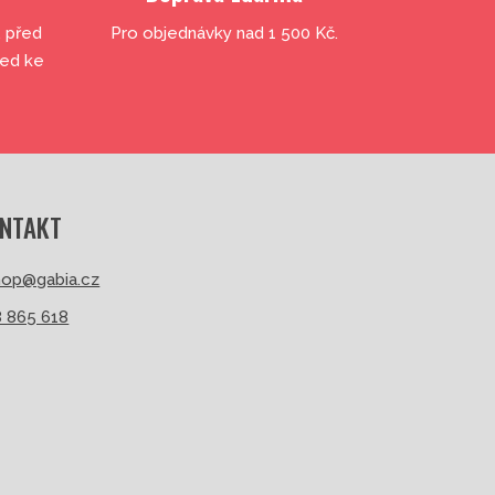
, před
Pro objednávky nad 1 500 Kč.
led ke
NTAKT
op@gabia.cz
 865 618