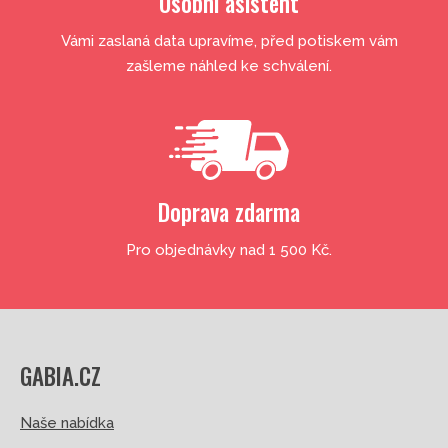
Osobní asistent
Vámi zaslaná data upravíme, před potiskem vám
zašleme náhled ke schválení.
Doprava zdarma
Pro objednávky nad 1 500 Kč.
GABIA.CZ
Naše nabídka