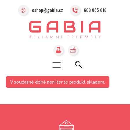
eshop@gabia.cz
608 865 618
V současné době není tento produkt skladem.