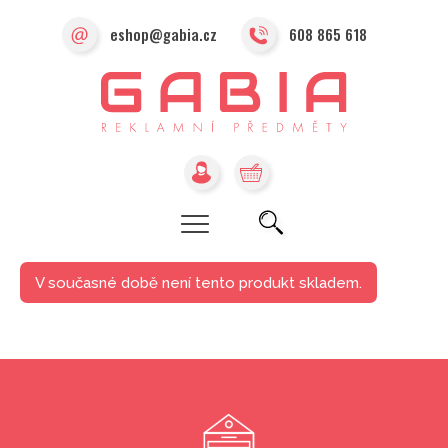
eshop@gabia.cz
608 865 618
V současné době není tento produkt skladem.