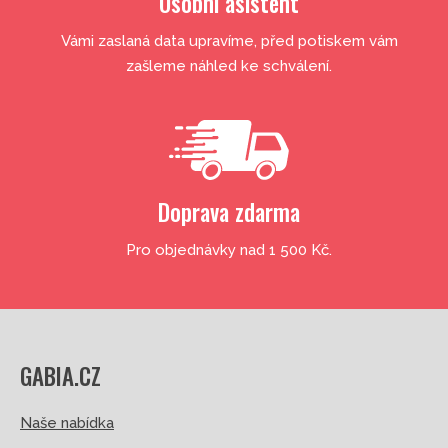
Osobní asistent
Vámi zaslaná data upravíme, před potiskem vám
zašleme náhled ke schválení.
Doprava zdarma
Pro objednávky nad 1 500 Kč.
GABIA.CZ
Naše nabídka