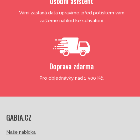
Osobní asistent
Vámi zaslaná data upravíme, před potiskem vám
zašleme náhled ke schválení.
Doprava zdarma
Pro objednávky nad 1 500 Kč.
GABIA.CZ
Naše nabídka