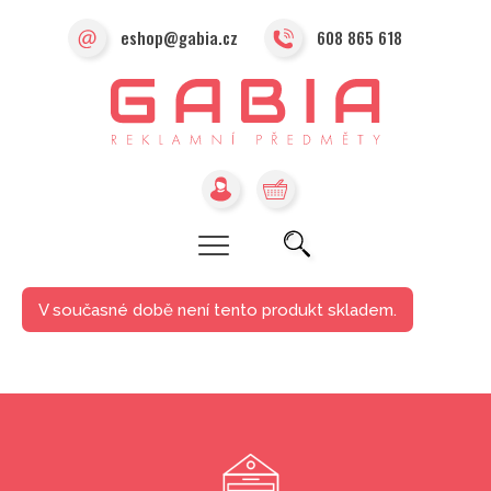
eshop@gabia.cz
608 865 618
V současné době není tento produkt skladem.