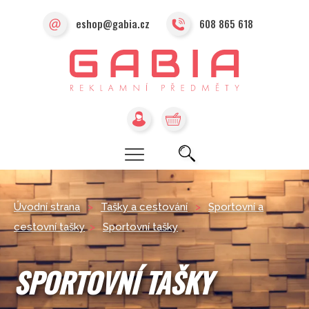
eshop@gabia.cz
608 865 618
Úvodní strana
>
Tašky a cestování
>
Sportovní a
cestovní tašky
>
Sportovní tašky
SPORTOVNÍ TAŠKY