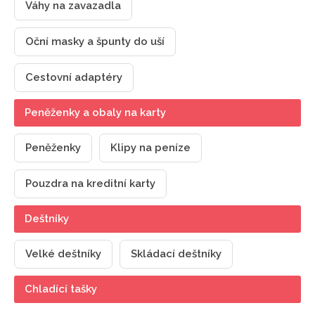
Váhy na zavazadla
Oční masky a špunty do uší
Cestovní adaptéry
Peněženky a obaly na karty
Peněženky
Klipy na peníze
Pouzdra na kreditní karty
Deštníky
Velké deštníky
Skládací deštníky
Chladící tašky