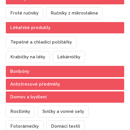
Froté ručníky
Ručníky z mikrovlákna
Lékařské produkty
Tepelné a chladící polštářky
Krabičky na léky
Lékárničky
Bonbóny
Antistresové předměty
Domov a bydlení
Rostlinky
Svíčky a vonné sety
Fotorámečky
Domácí textil