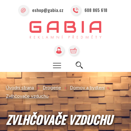
eshop@gabia.cz
608 865 618
Úvodní strana
>
Drogerie
>
Domov a bydlení
>
Zvlhčovače vzduchu
ZVLHČOVAČE VZDUCHU