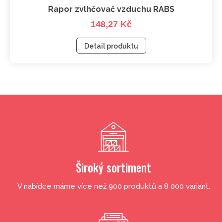
Rapor zvlhčovač vzduchu RABS
148,27 Kč
Detail produktu
Široký sortiment
V nabídce máme více než 900 produktů a 8 000 variant.