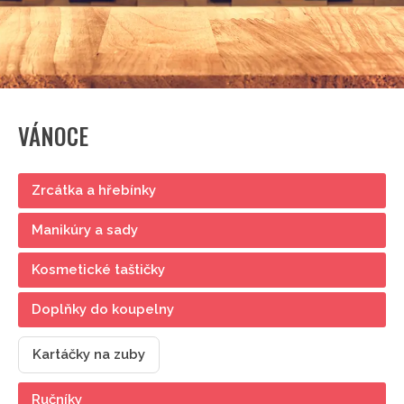
VÁNOCE
Zrcátka a hřebínky
Manikúry a sady
Kosmetické taštičky
Doplňky do koupelny
Kartáčky na zuby
Ručníky