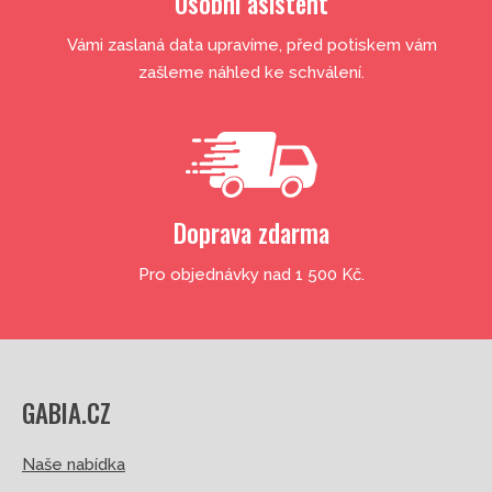
Osobní asistent
Vámi zaslaná data upravíme, před potiskem vám
zašleme náhled ke schválení.
Doprava zdarma
Pro objednávky nad 1 500 Kč.
GABIA.CZ
Naše nabídka