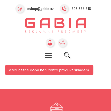
eshop@gabia.cz
608 865 618
V současné době není tento produkt skladem.