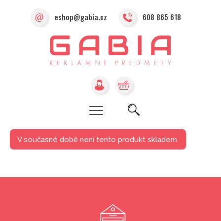
eshop@gabia.cz
608 865 618
V současné době není tento produkt skladem.