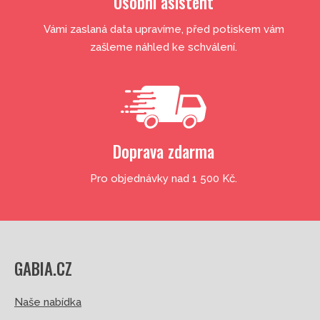
Osobní asistent
Vámi zaslaná data upravíme, před potiskem vám
zašleme náhled ke schválení.
Doprava zdarma
Pro objednávky nad 1 500 Kč.
GABIA.CZ
Naše nabídka