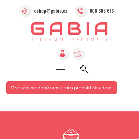
eshop@gabia.cz
608 865 618
V současné době není tento produkt skladem.