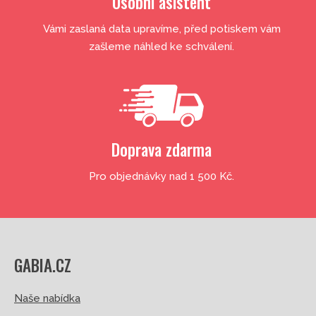
Osobní asistent
Vámi zaslaná data upravíme, před potiskem vám
zašleme náhled ke schválení.
Doprava zdarma
Pro objednávky nad 1 500 Kč.
GABIA.CZ
Naše nabídka