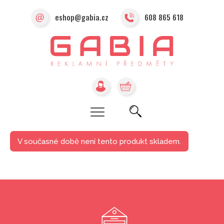
eshop@gabia.cz
608 865 618
V současné době není tento produkt skladem.