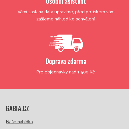
Osobní asistent
Vámi zaslaná data upravíme, před potiskem vám
zašleme náhled ke schválení.
Doprava zdarma
Pro objednávky nad 1 500 Kč.
GABIA.CZ
Naše nabídka