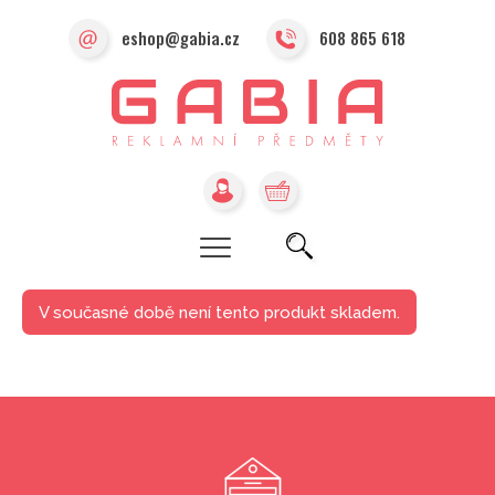
eshop@gabia.cz
608 865 618
V současné době není tento produkt skladem.