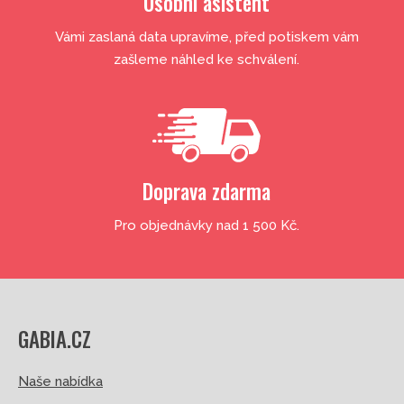
Osobní asistent
Vámi zaslaná data upravíme, před potiskem vám
zašleme náhled ke schválení.
Doprava zdarma
Pro objednávky nad 1 500 Kč.
GABIA.CZ
Naše nabídka