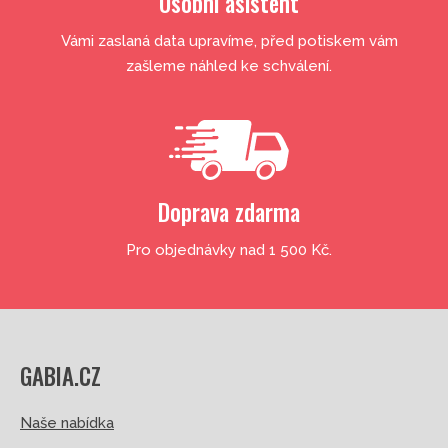
Osobní asistent
Vámi zaslaná data upravíme, před potiskem vám
zašleme náhled ke schválení.
Doprava zdarma
Pro objednávky nad 1 500 Kč.
GABIA.CZ
Naše nabídka