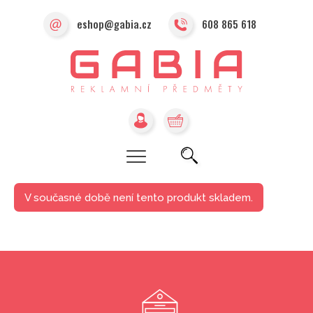
eshop@gabia.cz
608 865 618
V současné době není tento produkt skladem.