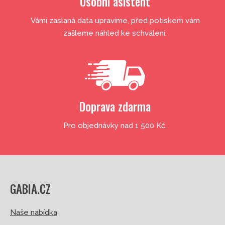
Osobní asistent
Vámi zaslaná data upravíme, před potiskem vám
zašleme náhled ke schválení.
Doprava zdarma
Pro objednávky nad 1 500 Kč.
GABIA.CZ
Naše nabídka