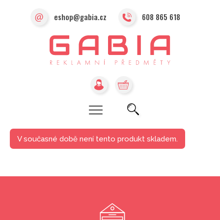
eshop@gabia.cz
608 865 618
V současné době není tento produkt skladem.