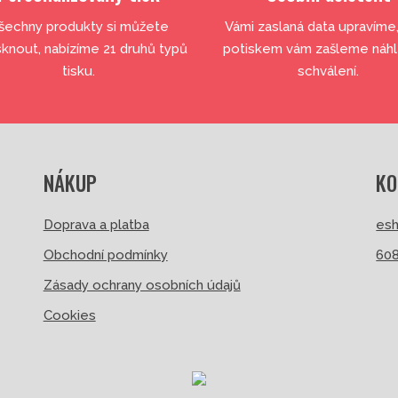
šechny produkty si můžete
Vámi zaslaná data upravíme
sknout, nabízíme 21 druhů typů
potiskem vám zašleme náh
tisku.
schválení.
NÁKUP
KO
Doprava a platba
esh
Obchodní podmínky
608
Zásady ochrany osobních údajů
Cookies