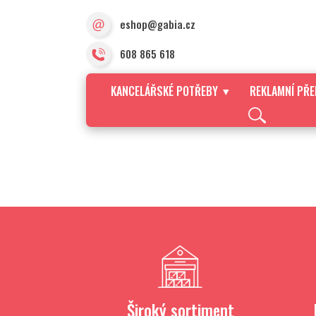
eshop@gabia.cz
608 865 618
KANCELÁŘSKÉ POTŘEBY
REKLAMNÍ PŘ
Široký sortiment