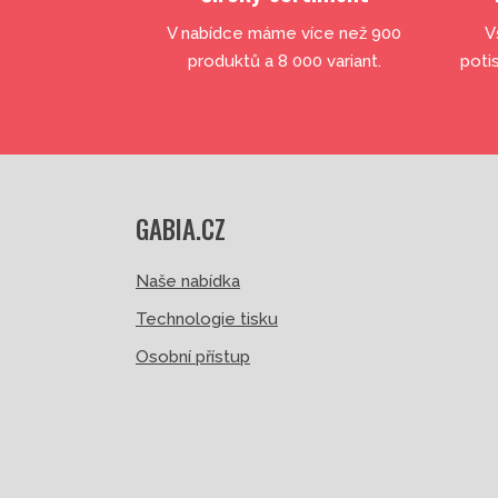
V nabídce máme více než 900
V
produktů a 8 000 variant.
poti
GABIA.CZ
Naše nabídka
Technologie tisku
Osobní přístup