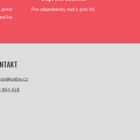
, před
Pro objednávky nad 1 500 Kč.
led ke
NTAKT
op@gabia.cz
 865 618