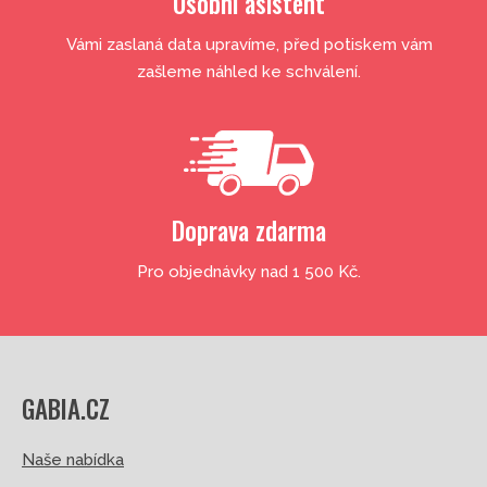
Osobní asistent
Vámi zaslaná data upravíme, před potiskem vám
zašleme náhled ke schválení.
Doprava zdarma
Pro objednávky nad 1 500 Kč.
GABIA.CZ
Naše nabídka