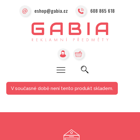
eshop@gabia.cz
608 865 618
V současné době není tento produkt skladem.