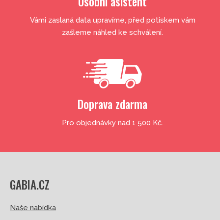
Osobní asistent
Vámi zaslaná data upravíme, před potiskem vám
zašleme náhled ke schválení.
Doprava zdarma
Pro objednávky nad 1 500 Kč.
GABIA.CZ
Naše nabídka