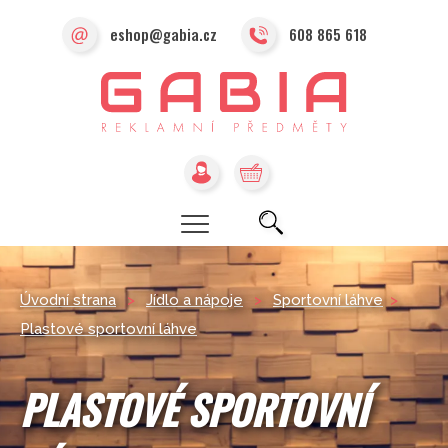
eshop@gabia.cz
608 865 618
Úvodní strana
>
Jídlo a nápoje
>
Sportovní láhve
>
Plastové sportovní láhve
PLASTOVÉ SPORTOVNÍ