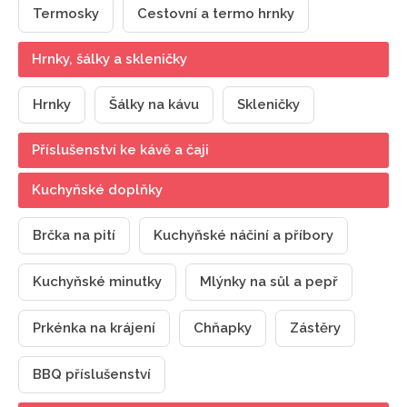
Termosky
Cestovní a termo hrnky
Hrnky, šálky a skleničky
Hrnky
Šálky na kávu
Skleničky
Příslušenství ke kávě a čaji
Kuchyňské doplňky
Brčka na pití
Kuchyňské náčiní a příbory
Kuchyňské minutky
Mlýnky na sůl a pepř
Prkénka na krájení
Chňapky
Zástěry
BBQ příslušenství