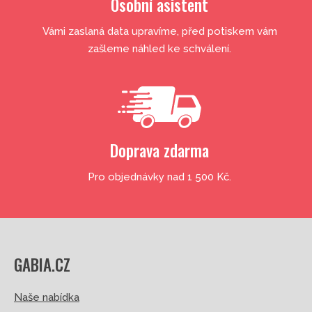
Osobní asistent
Vámi zaslaná data upravíme, před potiskem vám
zašleme náhled ke schválení.
Doprava zdarma
Pro objednávky nad 1 500 Kč.
GABIA.CZ
Naše nabídka