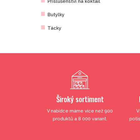
Příslušenství na koktail
Butylky
Tácky
Široký sortiment
V nabídce máme více než 900
V
produktů a 8 000 variant.
poti