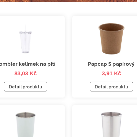
ombler kelímek na pití
Papcap S papírový
83,03 Kč
3,91 Kč
kelímek, 120 ml
Detail produktu
Detail produktu