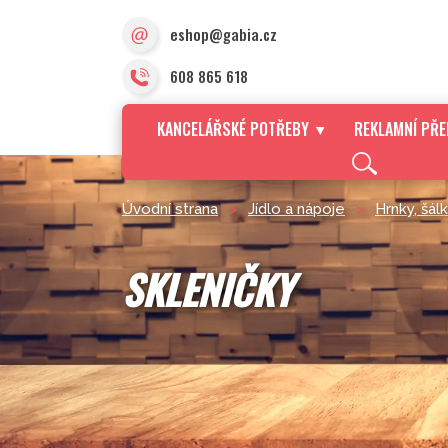
eshop@gabia.cz
608 865 618
KANCELÁŘSKÉ POTŘEBY
REKLAMNÍ PŘ
Úvodní strana
>
Jídlo a nápoje
>
Hrnky, šál
SKLENIČKY