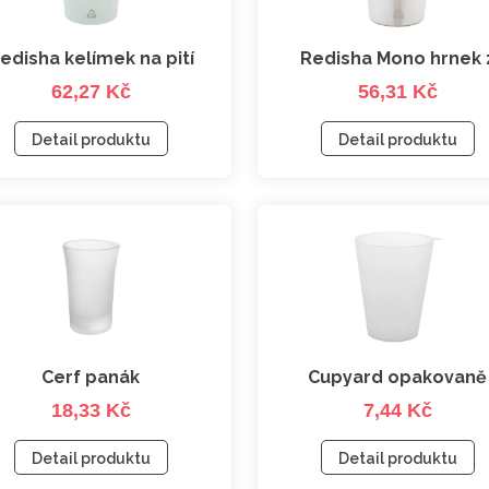
edisha kelímek na pití
Redisha Mono hrnek 
62,27 Kč
56,31 Kč
recyklované nerezov
oceli
Detail produktu
Detail produktu
Cerf panák
Cupyard opakovaně
18,33 Kč
7,44 Kč
použitelný kelímek n
akce
Detail produktu
Detail produktu