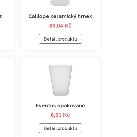
z
Calliope keramický hrnek
80,04 Kč
é
Detail produktu
Eventus opakovaně
6,61 Kč
a
použitelný kelímek na
akce
Detail produktu