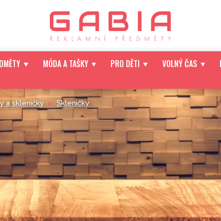
EDMĚTY
MÓDA A TAŠKY
PRO DĚTI
VOLNÝ ČAS
ky a skleničky
>
Skleničky